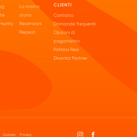
CLIENTI
og
La nostra
tte
storia
Contatto
unity
Recensioni
Domande frequenti
Repeat
Opzioni di
pagamento
Politica Resi
Diventa Partner
Cookies
Privacy