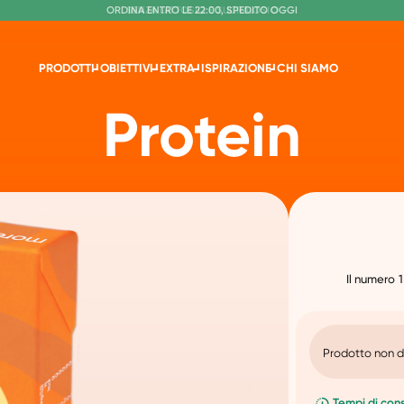
S
O
PEDIZIONE GRATUITA A PARTIRE DA €60
RDINA ENTRO LE 22:00, SPEDITO OGGI
SENZA LATTOSIO E SUCRALOSIO
PRODOTTI
OBIETTIVI
EXTRA
ISPIRAZIONE
CHI SIAMO
Protein
Il numero 1
Prodotto non d
Tempi di cons