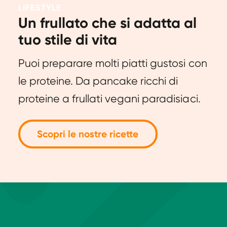
Da 6 a 11
1,2
LIFESTYLE
mesi
Un frullato che si adatta al
tuo stile di vita
Da 11 a 13 anni
0,9
Puoi preparare molti piatti gustosi con
Da 14 a 70+ anni
0,8
le proteine. Da pancake ricchi di
proteine ​​a frullati vegani paradisiaci.
Scopri le nostre ricette