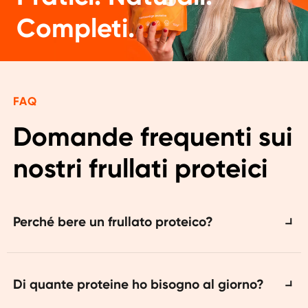
Completi.
FAQ
Domande frequenti sui 
nostri frullati proteici
Perché bere un frullato proteico?
Le proteine sono un materiale da costruzione
importante per il tuo corpo. Stimolano la
Di quante proteine ​​ho bisogno al giorno?
produzione e il mantenimento della massa