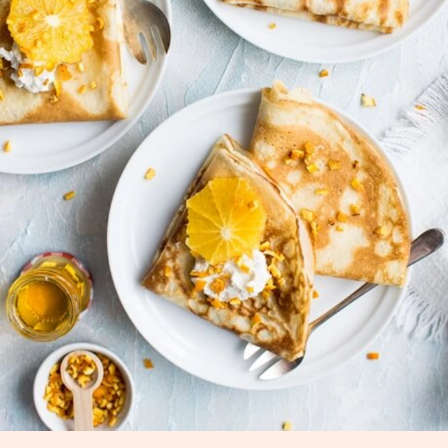
mesi
Da 6 a 11
1,2
mesi
Da 11 a 13 anni
0,9
Da 14 a 70+ anni
0,8
Bambine e donne
Da 0 a 2
1,8
mesi
Da 3 a 5
1,4
mesi