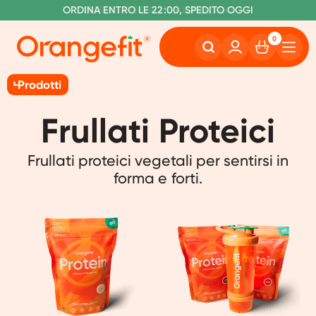
S
O
PEDIZIONE GRATUITA A PARTIRE DA €60
RDINA ENTRO LE 22:00, SPEDITO OGGI
SENZA LATTOSIO E SUCRALOSIO
0
Prodotti
Frullati Proteici
Frullati proteici ​​vegetali per sentirsi in
forma e forti.