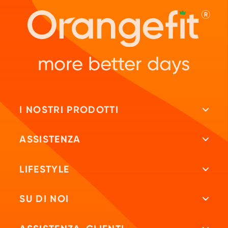
more better days
I NOSTRI PRODOTTI
Tutti i prodotti
ASSISTENZA
Frullati proteici
Repeat
LIFESTYLE
Frullati dietetici
Test vitaminico
Fitblog
SU DI NOI
Barretta proteica
Consigli nutrizionali
Ricette
La nostra storia