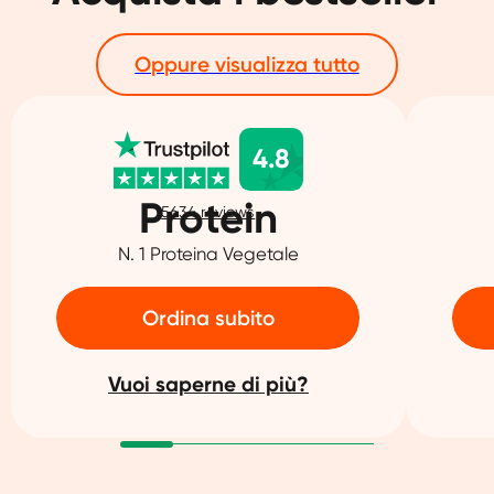
Oppure visualizza tutto
4.8
Protein
5634
reviews
N. 1 Proteina Vegetale
Ordina subito
Vuoi saperne di più?