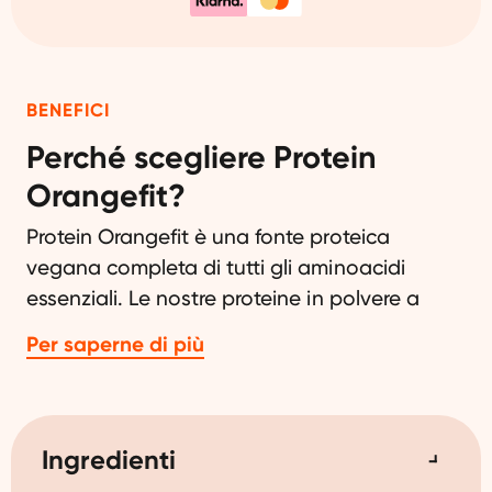
BENEFICI
Perché scegliere Protein
Orangefit?
Protein Orangefit è una fonte proteica
vegana completa di tutti gli aminoacidi
essenziali. Le nostre proteine in polvere a
base vegetale sono vegane e vengono
Per saperne di più
realizzate con ingredienti salutari. Il pisello
giallo spezzato è il protagonista della nostra
deliziosa e sostenibile polvere proteica. Non
utilizziamo ingredienti di origine animale,
Ingredienti
additivi e dolcificanti artificiali. Disponibile in