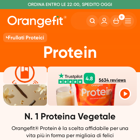
S
O
PEDIZIONE GRATUITA A PARTIRE DA €60
RDINA ENTRO LE 22:00, SPEDITO OGGI
SENZA LATTOSIO E SUCRALOSIO
0
Frullati Proteici
Protein
4.8
5634
reviews
N. 1 Proteina Vegetale
Orangefit® Protein è la scelta affidabile per una
vita più in forma per migliaia di felici