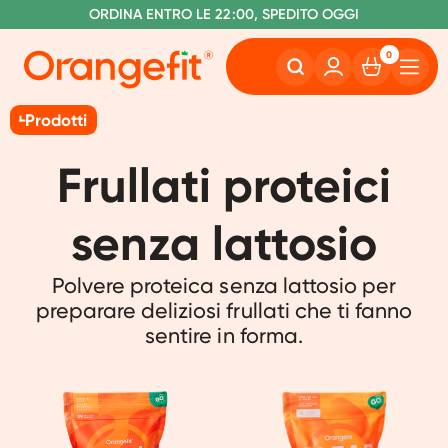
S
O
PEDIZIONE GRATUITA A PARTIRE DA €60
RDINA ENTRO LE 22:00, SPEDITO OGGI
SENZA LATTOSIO E SUCRALOSIO
0
Prodotti
Frullati proteici
senza lattosio
Polvere proteica senza lattosio per
preparare deliziosi frullati che ti fanno
sentire in forma.