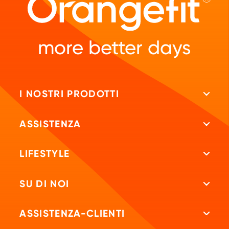
more better days
I NOSTRI PRODOTTI
Tutti i prodotti
ASSISTENZA
Frullati proteici
Repeat
LIFESTYLE
Frullati dietetici
Test vitaminico
Fitblog
SU DI NOI
Barretta proteica
Consigli nutrizionali
Ricette
La nostra storia
Barrette Diet
ASSISTENZA-CLIENTI
Guida all'alimentazione vegetariana
Community