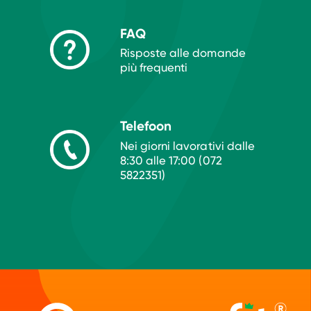
mesi
FAQ
Da 3 a 5
1,4
Risposte alle domande
mesi
più frequenti
Da 6 a 11
1,2
mesi
Telefoon
Nei giorni lavorativi dalle
Da 11 a 13 anni
0,9
8:30 alle 17:00 (072
5822351)
Da 14 a 70+ anni
0,8