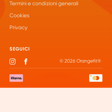
Repeat
Termini e condizioni generali
Domande frequenti
Green Juice
Cookies
Opzioni di pagamento
Collagene
Privacy
Politica Resi
Vitamine e minerali
Diventa Partner
Elettroliti
SEGUICI
© 2026 Orangefit®