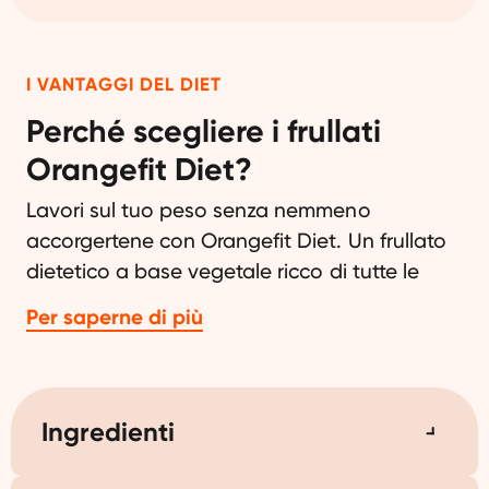
I VANTAGGI DEL DIET
Perché scegliere i frullati
Orangefit Diet?
Lavori sul tuo peso senza nemmeno
accorgertene con Orangefit Diet. Un frullato
dietetico a base vegetale ricco di tutte le
vitamine e i minerali necessari. Con tè verde
Per saperne di più
energizzante e proteine ​​di piselli premium.
Perfetto per sostituire la colazione, il pranzo o
la cena di tutti i giorni, e altrettanto gustoso.
Ingredienti
Non il solito frullato dietetico
Orangefit Diet è un sostituto completo del