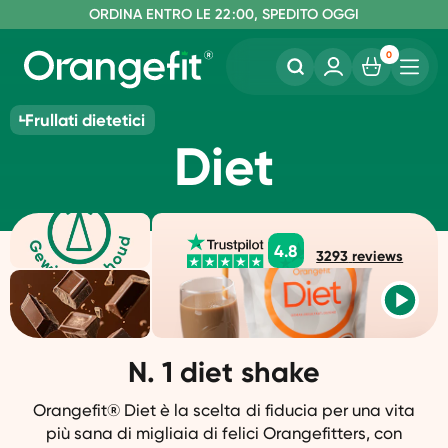
S
O
PEDIZIONE GRATUITA A PARTIRE DA €60
RDINA ENTRO LE 22:00, SPEDITO OGGI
SENZA LATTOSIO E SUCRALOSIO
0
Frullati dietetici
Diet
4.8
3293
reviews
N. 1 diet shake
Orangefit® Diet è la scelta di fiducia per una vita
più sana di migliaia di felici Orangefitters, con