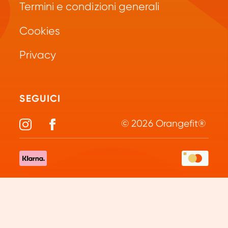
Repeat
Termini e condizioni generali
Domande frequenti
Green Juice
Cookies
Opzioni di pagamento
Collagene
Privacy
Politica Resi
Vitamine e minerali
Diventa Partner
Elettroliti
SEGUICI
© 2026 Orangefit®