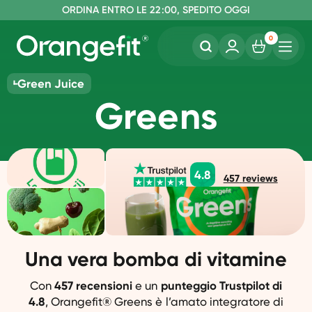
S
O
PEDIZIONE GRATUITA A PARTIRE DA €60
RDINA ENTRO LE 22:00, SPEDITO OGGI
SENZA LATTOSIO E SUCRALOSIO
0
Green Juice
Greens
4.8
457
reviews
Una vera bomba di vitamine
Con
457 recensioni
e un
punteggio Trustpilot di
4.8
, Orangefit® Greens è l’amato integratore di