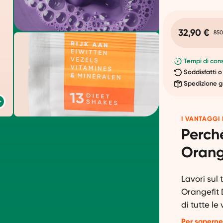
32,90 €
850
Tempi di cons
Soddisfatti o
Spedizione g
I VANTAGGI 
Perché
Orang
Lavori su
Orangefit D
di tutte le
energizzant
Per saperne