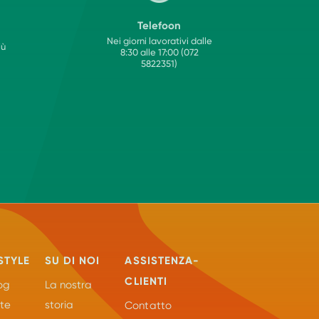
Telefoon
Nei giorni lavorativi dalle
iù
8:30 alle 17:00 (072
5822351)
STYLE
SU DI NOI
ASSISTENZA-
CLIENTI
og
La nostra
tte
storia
Contatto