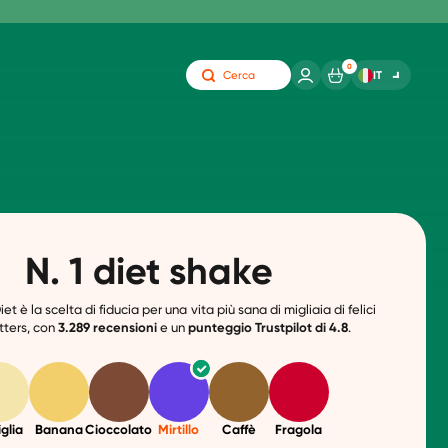
0
IT
Cerca
N. 1 diet shake
t è la scelta di fiducia per una vita più sana di migliaia di felici
tters, con
3.289
recensioni
e un
punteggio
Trustpilot di 4.8
.
glia
Banana
Cioccolato
Mirtillo
Caffè
Fragola