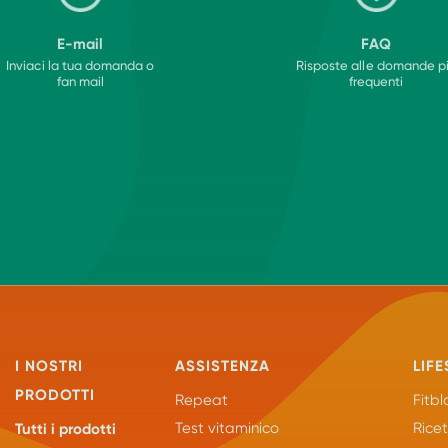
E-mail
FAQ
Inviaci la tua domanda o
Risposte alle domande p
fan mail
frequenti
I NOSTRI
ASSISTENZA
LIFE
PRODOTTI
Repeat
Fitbl
Test vitaminico
Rice
Tutti i prodotti