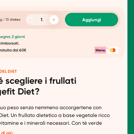
Aggiungi
g / 13 shakes
egna: 2 giorni
 rimborsati.
ratuita dai 60€
DEL DIET
 scegliere i frullati
efit Diet?
l tuo peso senza nemmeno accorgertene con
iet. Un frullato dietetico a base vegetale ricco
 vitamine e i minerali necessari. Con tè verde
e e proteine ​​di piselli premium. Perfetto per
 di più