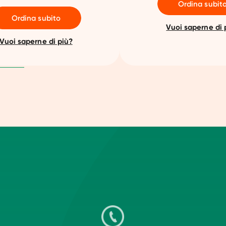
Ordina subit
Ordina subito
Vuoi saperne di 
Vuoi saperne di più?