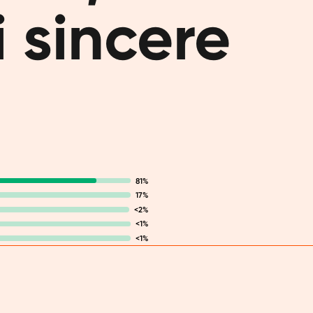
 sincere
Vuoi entrar
più a tuo 
Vorresti pi
un costante
problema, p
a base veg
responsabi
anche guid
che avrai d
81%
17%
<2%
<1%
<1%