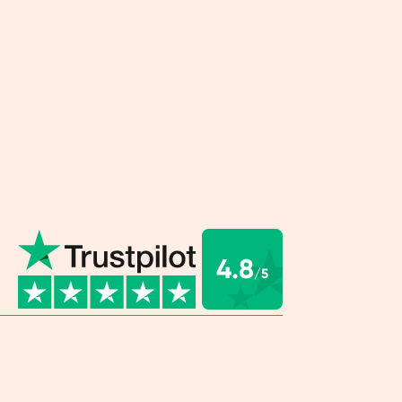
e di nuovo nei tuoi pantaloni preferiti? Sentirti
agio nel tuo corpo? Respirerai anche meglio.
ù energia, hai una sensazione di disagio fisico o
 bisogno di abbuffarti? Qualsiasi sia il
uoi fare qualcosa. Con i nostri frullati dietetici
etale, puoi farlo in modo corretto e
le. E con il pacchetto dimagrante possiamo
arti personalmente. Ci sono buone probabilità
egli ottimi risultati.
4.8
/5