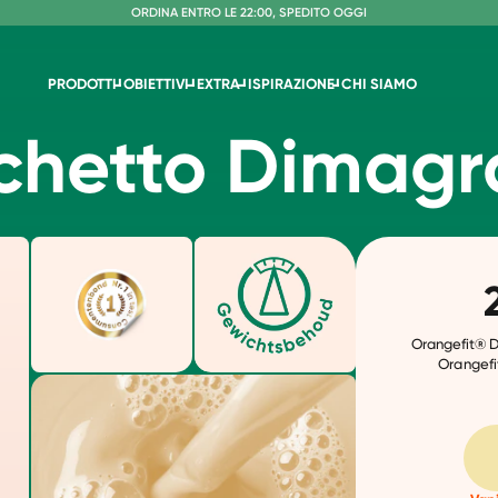
S
O
PEDIZIONE GRATUITA A PARTIRE DA €60
RDINA ENTRO LE 22:00, SPEDITO OGGI
SENZA LATTOSIO E SUCRALOSIO
PRODOTTI
OBIETTIVI
EXTRA
ISPIRAZIONE
CHI SIAMO
chetto Dimagr
Orangefit® Die
Orangefi