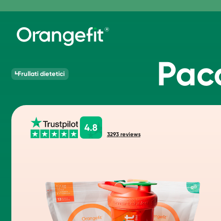
Pac
Frullati dietetici
4.8
3293
reviews