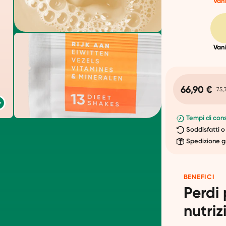
Vani
Vani
66,90 €
75,
Tempi di cons
Soddisfatti o
Spedizione g
BENEFICI
Perdi 
nutriz