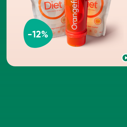
-
12
%