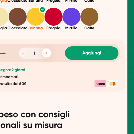
glia
Cioccolato
Banana
Fragola
Mirtillo
Caffè
glia
Cioccolato
Banana
Fragola
Mirtillo
Caffè
Aggiungi
75 €
egna: 2 giorni
 rimborsati.
ratuita dai 60€
peso con consigli
ionali su misura