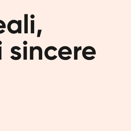
programma 
risposte. I
li,

un giorno l
Frulla
 sincere
Il nostro 
di proteine
soia e non 
vitamine e
Il tuo
Pensiamo c
bene nel t
se i chili
tuoi obiett
giuste qua