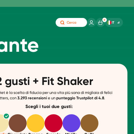
0
IT
Cerca
ante
2 gusti + Fit Shaker
t è la scelta di fiducia per una vita più sana di migliaia di felici
tters, con
3.293
recensioni
e un
punteggio
Trustpilot di 4.8
.
Scegli i tuoi due gusti: