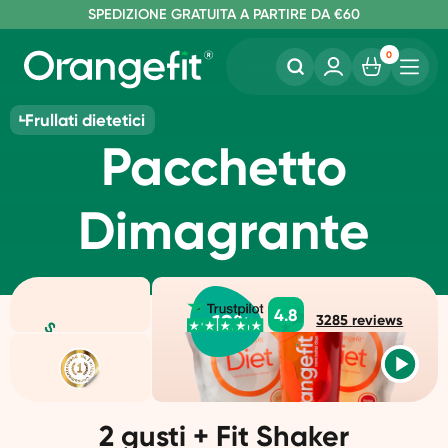
S
O
PEDIZIONE GRATUITA A PARTIRE DA €60
RDINA ENTRO LE 22:00, SPEDITO OGGI
SENZA LATTOSIO E SUCRALOSIO
0
Frullati dietetici
Pacchetto
Dimagrante
4.8
-
12
%
3285
reviews
2 gusti + Fit Shaker