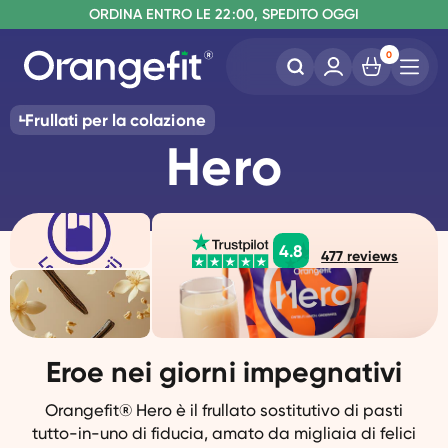
S
O
PEDIZIONE GRATUITA A PARTIRE DA €60
RDINA ENTRO LE 22:00, SPEDITO OGGI
SENZA LATTOSIO E SUCRALOSIO
0
Frullati per la colazione
Hero
4.8
477
reviews
Eroe nei giorni impegnativi
Orangefit® Hero è il frullato sostitutivo di pasti
tutto-in-uno di fiducia, amato da migliaia di felici