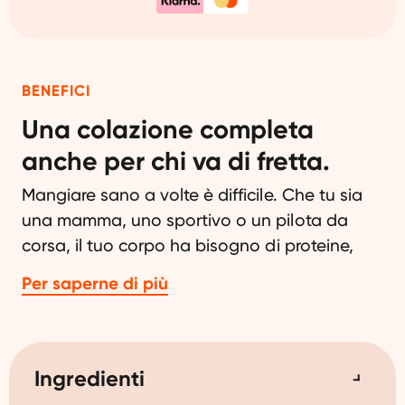
BENEFICI
Una colazione completa
anche per chi va di fretta.
Mangiare sano a volte è difficile. Che tu sia
una mamma, uno sportivo o un pilota da
corsa, il tuo corpo ha bisogno di proteine,
vitamine e minerali, ogni giorno. Rimani al top
Per saperne di più
con il frullato completo e più gustoso per la
prima colazione disponibile sul mercato, e
risparmia tempo ed energia per cose più
divertenti.
Ingredienti