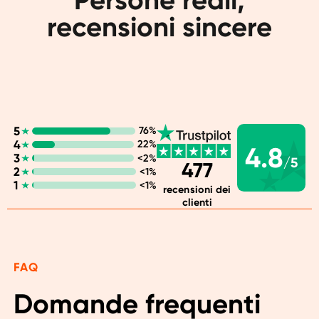
recensioni sincere
5
76%
4
22%
4.8
3
<2%
/5
477
2
<1%
1
<1%
recensioni dei
clienti
FAQ
Domande frequenti