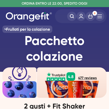
S
O
PEDIZIONE GRATUITA A PARTIRE DA €60
RDINA ENTRO LE 22:00, SPEDITO OGGI
SENZA LATTOSIO E SUCRALOSIO
0
Frullati per la colazione
Pacchetto
colazione
4.8
477
reviews
2 gusti + Fit Shaker