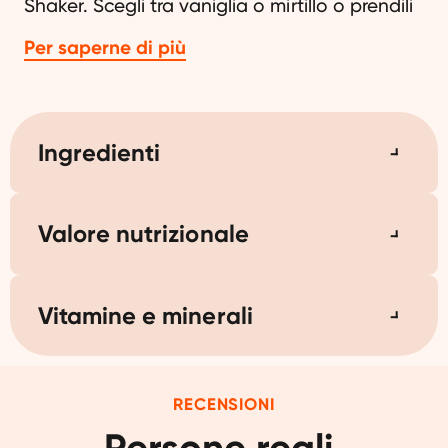
Shaker. Scegli tra vaniglia o mirtillo o prendili
entrambi. Abbastanza per 20 frullati in totale
Per saperne di più
per la colazione Hero. Grazie al Fit Shaker da
800ml avrai sempre la colazione pronta in un
attimo.
Ingredienti
Valore nutrizionale
Vitamine e minerali
RECENSIONI
Persone reali,
