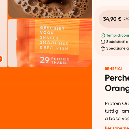
34,90 €
750
Tempi di cons
Soddisfatti o
Spedizione g
BENEFICI
Perché
Orang
Protein Or
tutti gli a
a base ve
ingredienti 
Per saperne