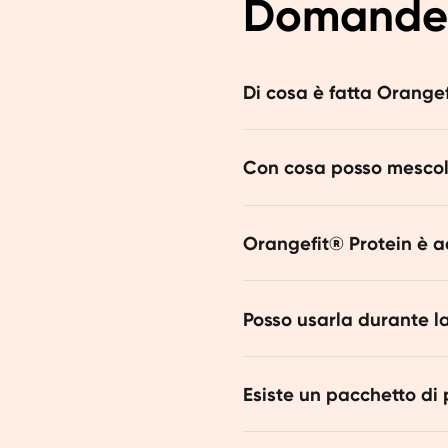
Domande 
Di cosa è fatta Orangef
Orangefit® Protein è fatta 
Con cosa posso mescol
tutti gli amminoacidi essenz
stevia. Plant power!
Con tutto quello che ti piac
Orangefit® Protein è ad
Assolutamente sì. Orangefi
Posso usarla durante l
contiene nemmeno glutine, 
Sì, puoi usare Orangefit® Pr
Esiste un pacchetto di
durante la gravidanza hai bi
peso corporeo. Con il nostr
Certo! Dai un’occhiata al n