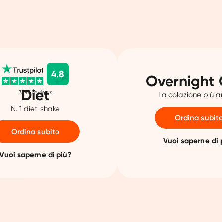
4.8
Overnight 
Diet
3293
reviews
La colazione più 
N. 1 diet shake
Ordina subit
Ordina subito
Vuoi saperne di 
Vuoi saperne di più?