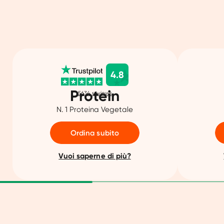
4.8
Protein
5634
reviews
N. 1 Proteina Vegetale
Ordina subito
Vuoi saperne di più?