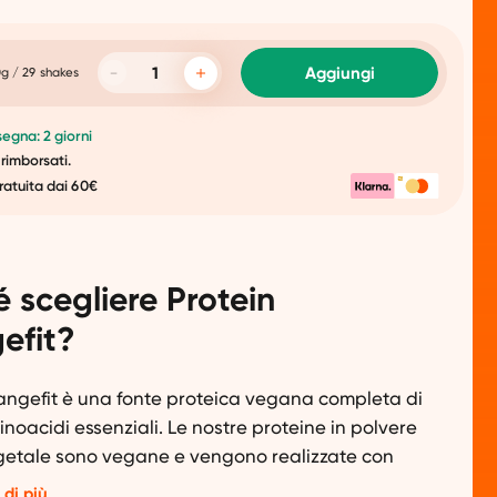
Aggiungi
g / 29 shakes
egna: 2 giorni
 rimborsati.
ratuita dai 60€
 scegliere Protein
efit?
angefit è una fonte proteica vegana completa di
minoacidi essenziali. Le nostre proteine in polvere
getale sono vegane e vengono realizzate con
salutari. Il pisello giallo spezzato è il
 di più