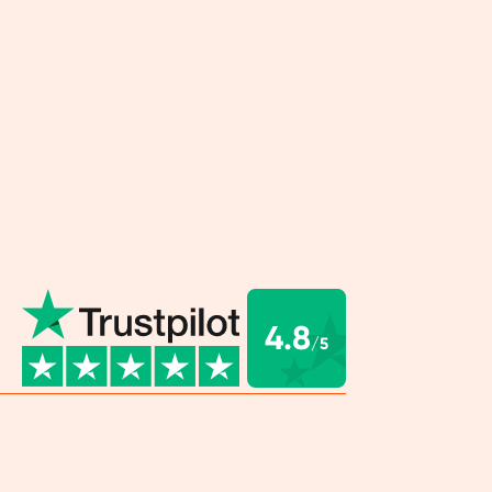
 ​​sono uno dei mattoni più importanti del nostro
no i nostri organi, muscoli, pelle e capelli. Che
tleta o un artista, hai bisogno della tua dose
 di proteine. Per la produzione di muscoli,
 ma anche per il recupero muscolare e per altre
attività quotidiane. Con i frullati proteici vegani
it hai la certezza di assumerne abbastanza ogni
cquistare proteine in
re vegane?
4.8
/5
o gratuitamente le proteine ​​Orangefit per ordini
a €60. Le nostre proteine vegane non ti
 In tal caso, ti rimborseremo. Prova il nostro
roteico vegano.