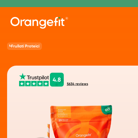
Frullati Proteici
4.8
5634
reviews