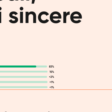
 sincere
Le proteine
corpo. Crea
tu sia un a
giornaliera
l'energia,
importanti 
di Orangef
giorno.
Vuoi a
83%
polve
15%
<2%
<1%
Ti spediam
<1%
superiori 
soddisfano?
frullato p