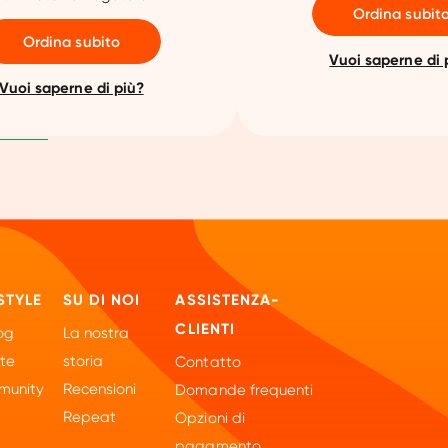
Ordina subit
Ordina subito
Vuoi saperne di 
Vuoi saperne di più?
STYLE
SU DI NOI
ASSISTENZA-
CLIENTI
og
La nostra
tte
storia
Contatto
unity
Recensioni
Domande frequenti
Repeat
Opzioni di
pagamento