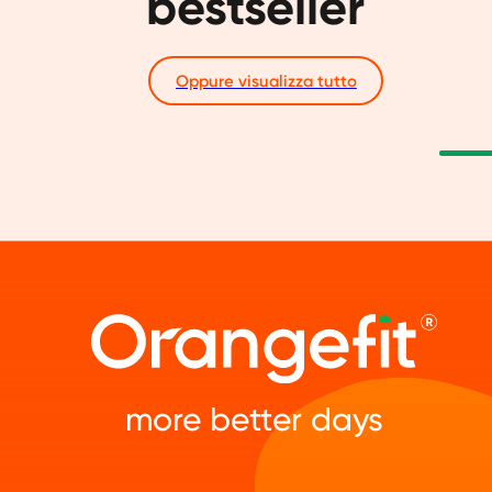
bestseller
Oppure visualizza tutto
more better days