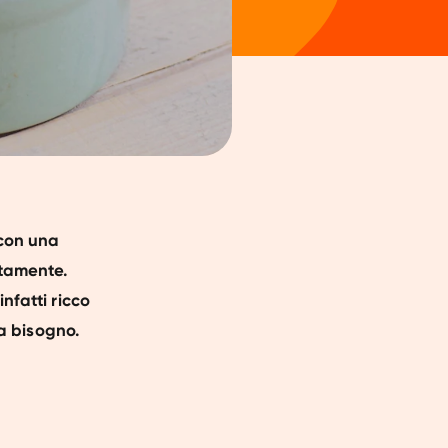
 con una
ttamente.
nfatti ricco
ha bisogno.