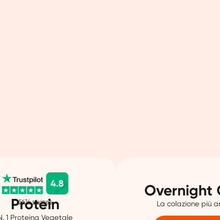
4.8
Overnight 
Protein
5634
reviews
La colazione più 
N. 1 Proteina Vegetale