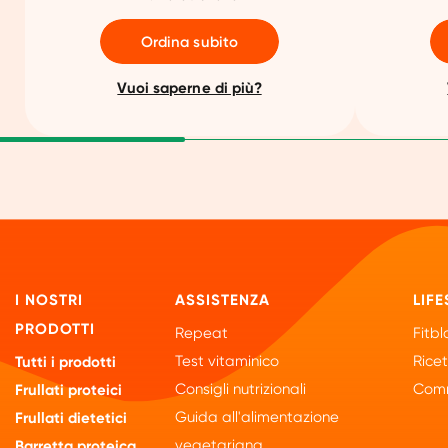
Ordina subito
Vuoi saperne di più?
I NOSTRI
ASSISTENZA
LIFE
PRODOTTI
Repeat
Fitbl
Test vitaminico
Rice
Tutti i prodotti
Consigli nutrizionali
Comm
Frullati proteici
Guida all'alimentazione
Frullati dietetici
vegetariana
Barretta proteica