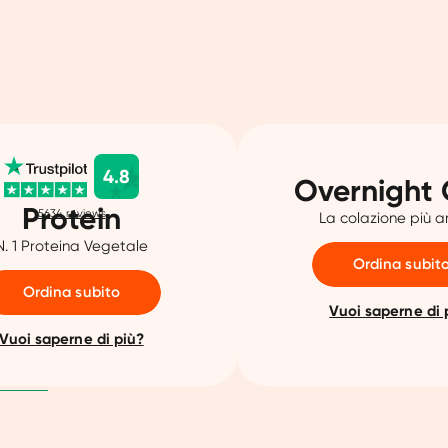
4.8
Overnight 
Protein
5634
reviews
La colazione più 
N. 1 Proteina Vegetale
Ordina subit
Ordina subito
Vuoi saperne di 
Vuoi saperne di più?