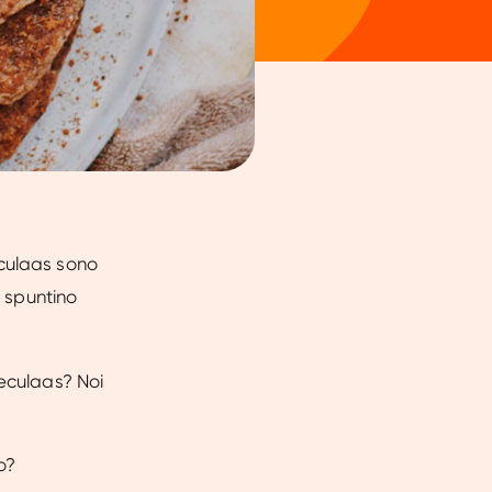
eculaas sono
e spuntino
peculaas? Noi
o?