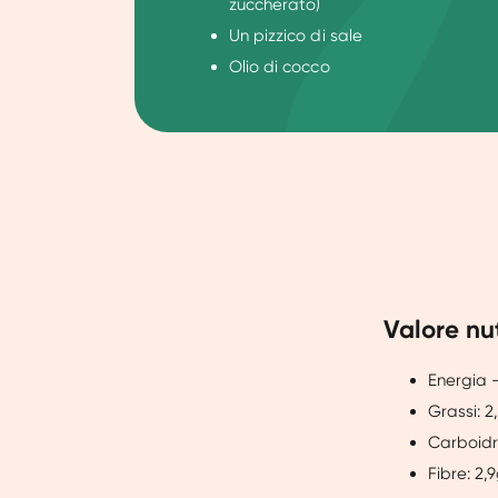
zuccherato)
Un pizzico di sale
Olio di cocco
Valore nu
Energia -
Grassi: 2
Carboidra
Fibre: 2,