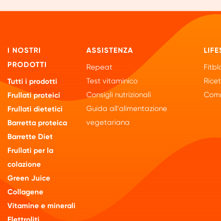
I NOSTRI
ASSISTENZA
LIFE
PRODOTTI
Repeat
Fitbl
Test vitaminico
Rice
Tutti i prodotti
Consigli nutrizionali
Comm
Frullati proteici
Guida all'alimentazione
Frullati dietetici
vegetariana
Barretta proteica
Barrette Diet
Frullati per la
colazione
Green Juice
Collagene
Vitamine e minerali
Elettroliti