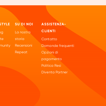
STYLE
SU DI NOI
ASSISTENZA-
CLIENTI
og
La nostra
tte
storia
Contatto
unity
Recensioni
Domande frequenti
Repeat
Opzioni di
pagamento
Politica Resi
Diventa Partner