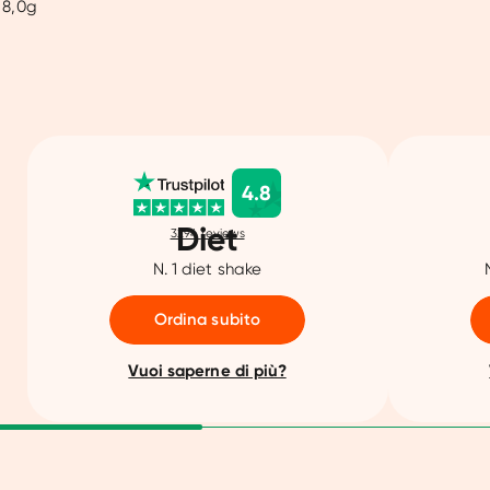
 8,0g
4.8
Diet
3294
reviews
N. 1 diet shake
Ordina subito
Vuoi saperne di più?