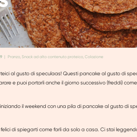
19
|
Pranzo, Snack ad alto contenuto proteico, Colazione
eici al gusto di speculaas! Questi pancake al gusto di sp
arare e puoi portarli anche il giorno successivo (freddi) com
 iniziando il weekend con una pila di pancake al gusto di s
elici di spiegarti come farli da solo a casa. Ci stai leggend