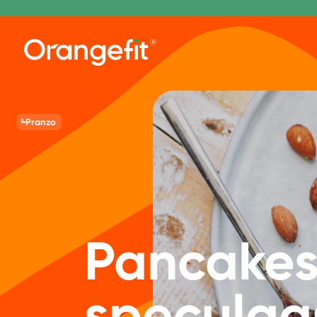
Pranzo
Pancakes 
speculaa