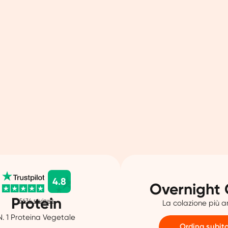
4.8
Overnight 
Protein
5634
reviews
La colazione più 
N. 1 Proteina Vegetale
Ordina subit