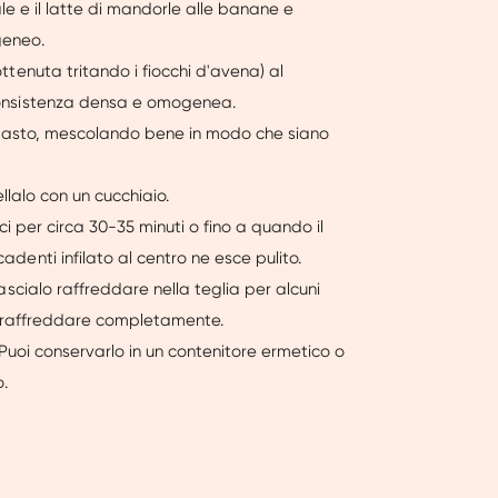
 sale e il latte di mandorle alle banane e
geneo.
tenuta tritando i fiocchi d'avena) al
onsistenza densa e omogenea.
impasto, mescolando bene in modo che siano
llalo con un cucchiaio.
ci per circa 30-35 minuti o fino a quando il
enti infilato al centro ne esce pulito.
scialo raffreddare nella teglia per alcuni
er raffreddare completamente.
 Puoi conservarlo in un contenitore ermetico o
.