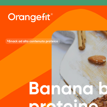
Snack ad alto contenuto proteico
Banana b
proteine