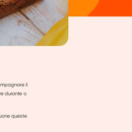
ompagnare il
re durante o
buone queste