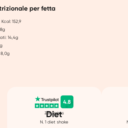
rizionale per fetta
 Kcal:
152,9
,8g
ati: 14,4g
6g
 8,0g
4.8
Diet
3286
reviews
N. 1 diet shake