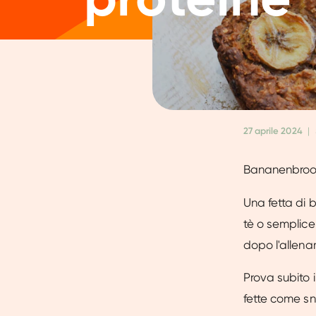
27 aprile 2024
|
Bananenbrood
Una fetta di 
tè o semplic
dopo l'allena
Prova subito
fette come s