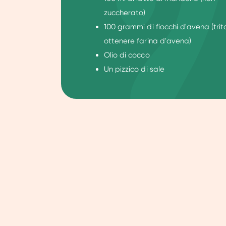
zuccherato)
100 grammi di fiocchi d'avena (trita
ottenere farina d'avena)
Olio di cocco
Un pizzico di sale