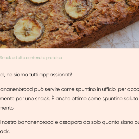
Snack ad alto contenuto proteico
, ne siamo tutti appassionati!
bananenbrood può servire come spuntino in ufficio, per acc
emente per uno snack. È anche ottimo come spuntino saluta
mento.
 il nostro bananenbrood e assapora da solo quanto siano 
nack.