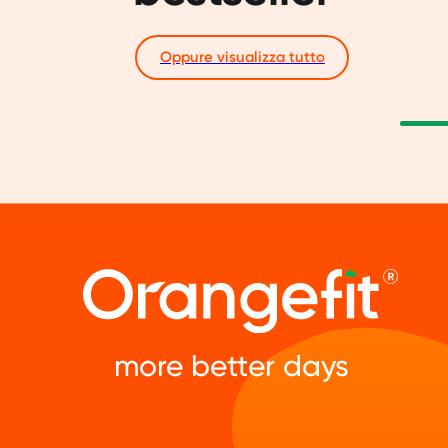
Oppure visualizza tutto
more better days