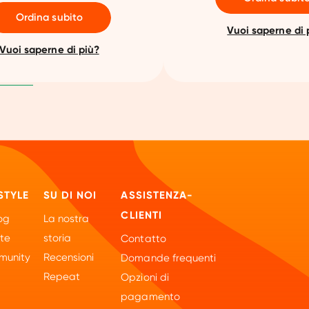
Ordina subito
Vuoi saperne di 
Vuoi saperne di più?
STYLE
SU DI NOI
ASSISTENZA-
CLIENTI
og
La nostra
tte
storia
Contatto
unity
Recensioni
Domande frequenti
Repeat
Opzioni di
pagamento