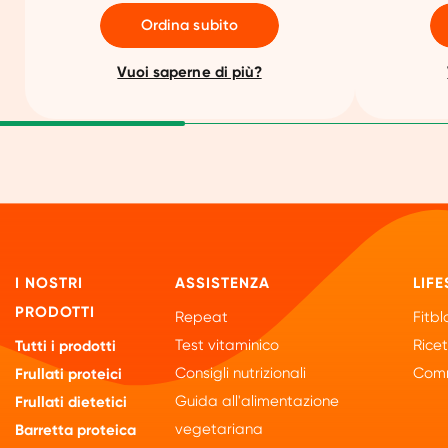
Ordina subito
Vuoi saperne di più?
I NOSTRI
ASSISTENZA
LIFE
PRODOTTI
Repeat
Fitbl
Test vitaminico
Rice
Tutti i prodotti
Consigli nutrizionali
Comm
Frullati proteici
Guida all'alimentazione
Frullati dietetici
vegetariana
Barretta proteica