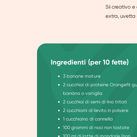
Sii creativo e
extra, uvetta 
Ingredienti (per 10 fette)
3 banane mature
2 cucchiai di proteine Orangefit g
banana o vaniglia
2 cucchiai di semi di lino tritati
2 cucchiaini di lievito in polvere
1 cucchiaino di cannella
100 grammi di noci non tostate
100 ml di latte di mandorle (non