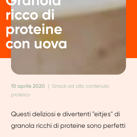
Granola
ricco di
proteine ​​
con uova
10 aprile 2020
|
Snack ad alto contenuto
proteico
Questi deliziosi e divertenti "eitjes" di
granola ricchi di proteine sono perfetti