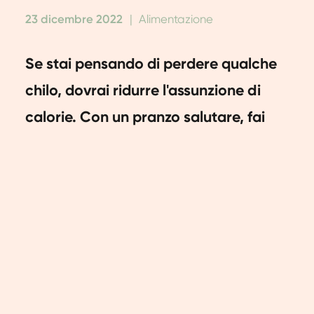
23 dicembre 2022
|
Alimentazione
Se stai pensando di perdere qualche
chilo, dovrai ridurre l'assunzione di
calorie. Con un pranzo salutare, fai
già un passo significativo nella giusta
direzione! In questo articolo
condividiamo cinque ricette per
pranzi salutari per ispirarti.
Perdere peso con un
pranzo salutare