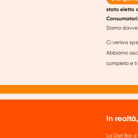
stato eletto 
Consumatori
Siamo davvero
Ci veniva spe
Abbiamo asco
completa e ti
In realt
La Diet Bar è 