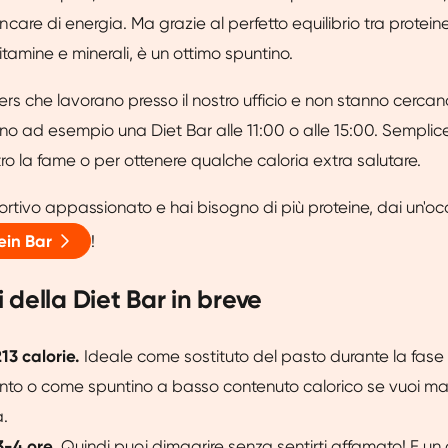
are di energia. Ma grazie al perfetto equilibrio tra proteine
 vitamine e minerali, è un ottimo spuntino.
ters che lavorano presso il nostro ufficio e non stanno cerca
no ad esempio una Diet Bar alle 11:00 o alle 15:00. Sempl
ro la fame o per ottenere qualche caloria extra salutare.
ortivo appassionato e hai bisogno di più proteine, dai un'oc
ein Bar
!
della Diet Bar in breve
13 calorie.
Ideale come sostituto del pasto durante la fase 
to o come spuntino a basso contenuto calorico se vuoi man
.
3-4 ore.
Quindi puoi dimagrire senza sentirti affamato! E un