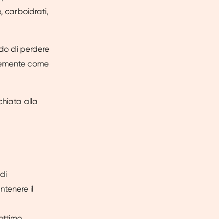
, carboidrati,
ndo di perdere
icemente come
chiata alla
di
tenere il
 ottimo