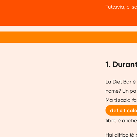
Tuttavia, ci s
1. Duran
La Diet Bar è
nome? Un past
Ma ti sazia f
deficit cal
fibre, è anche
Hai difficolt