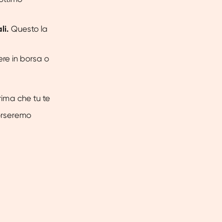
li.
Questo la
ere in borsa o
rima che tu te
borseremo