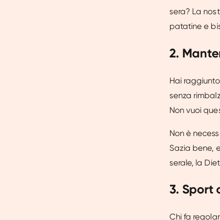
sera? La nostr
patatine e bis
2. Mante
Hai raggiunto
senza rimbalza
Non vuoi quest
Non è necessa
Sazia bene, e
serale, la Die
3. Sport 
Chi fa regola