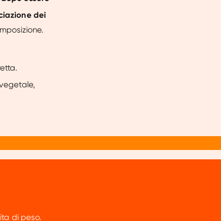
ociazione dei
composizione.
etta.
 vegetale,
ita di peso.