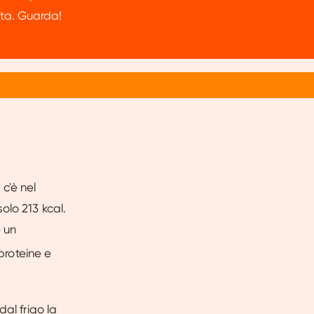
unta. Guarda!
c'è nel
olo 213 kcal.
e un
proteine e
al frigo la