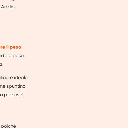
. Addio
e il peso
endere peso.
a.
tino è ideale.
ome spuntino
io prezioso!
, poiché