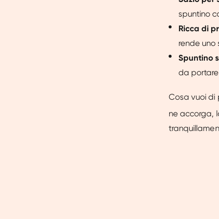
spuntino c
Ricca di pr
rende uno 
Spuntino s
da portare
Cosa vuoi di 
ne accorga, l
tranquillamen