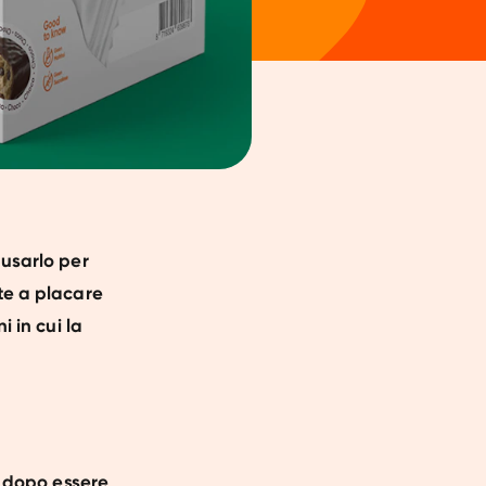
 usarlo per
te a placare
i in cui la
 dopo essere