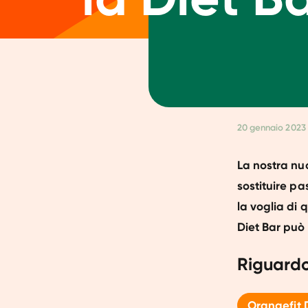
20 gennaio 2023
La nostra nu
sostituire p
la voglia di 
Diet Bar può 
Riguardo
Orangefit 