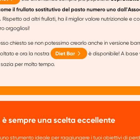
come il frullato sostitutivo del pasto numero uno dall'Ass
.
Rispetto ad altri frullati, ha il miglior valore nutrizionale e 
 orgogliosi!
sso chiesto se non potessimo crearlo anche in versione barr
ltato e ora la nostra
Diet Bar
è disponibile! A base
 sazia per molto tempo.
à, è sempre una scelta eccellente
uno strumento ideale per raggiungere i tuoi obiettivi di perd