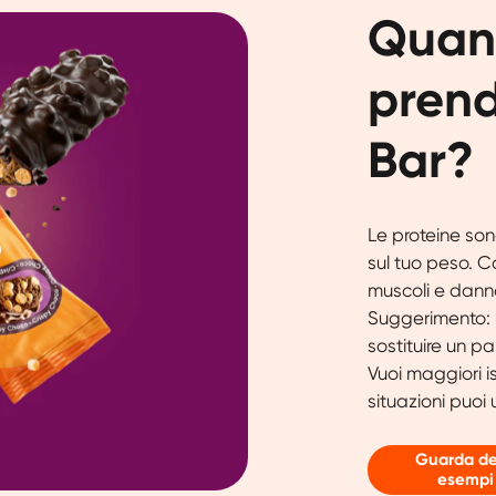
Quand
prend
Bar?
Le proteine so
sul tuo peso. 
muscoli e dann
Suggerimento: u
sostituire un p
Vuoi maggiori is
situazioni puoi u
Guarda de
esempi