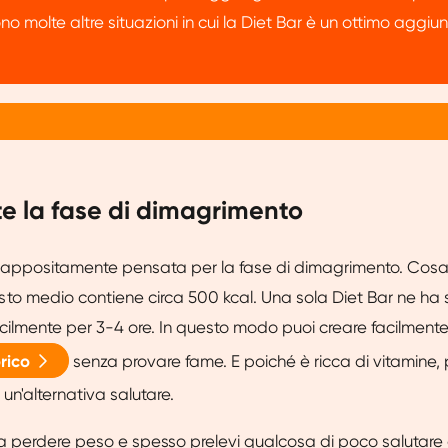
ono molte altre situazioni in cui la Diet Bar è un ottimo aggi
te la fase di dimagrimento
 appositamente pensata per la fase di dimagrimento. Cosa 
o medio contiene circa 500 kcal. Una sola Diet Bar ne ha s
acilmente per 3-4 ore. In questo modo puoi creare facilment
orico
senza provare fame. E poiché è ricca di vitamine, 
 un'alternativa salutare.
à a perdere peso e spesso prelevi qualcosa di poco salutare d