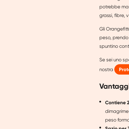
potrebbe manc
grassi, fibre,
Gli Orangefit
peso, prendo
spuntino cont
Se sei uno sp
nostra
Prot
Vantaggi 
Contiene 2
dimagrimen
peso forma
Sazio per 