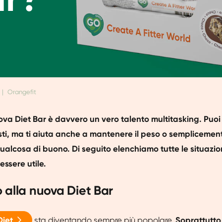
|
Orangefit
ova Diet Bar è davvero un vero talento multitasking. Puoi
asti, ma ti aiuta anche a mantenere il peso o semplicemen
qualcosa di buono. Di seguito elenchiamo tutte le situazion
essere utile.
 alla nuova Diet Bar
Diet
sta diventando sempre più popolare.
Soprattutto