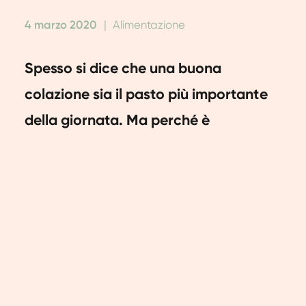
4 marzo 2020
|
Alimentazione
Spesso si dice che una buona
colazione sia il pasto più importante
della giornata. Ma perché è
importante fare una buona colazione
al mattino? E come preparare
velocemente una colazione sana e
nutriente? Di seguito ti forniamo le
risposte a queste domande e ti diamo
anche 5 consigli pratici per preparare
una colazione veloce e salutare.