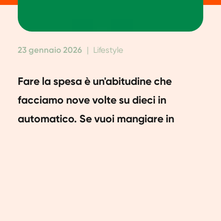
23 gennaio 2026
|
Lifestyle
Fare la spesa è un'abitudine che
facciamo nove volte su dieci in
automatico. Se vuoi mangiare in
modo più vegetale, dovrai fare un po'
di cambiamenti. La prossima volta,
porta con te la nostra lista della
spesa vegetale. Tutto ciò di cui avrai
bisogno è già scritto lì.