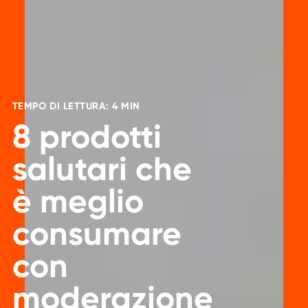
TEMPO DI LETTURA: 4 MIN
8 prodotti
salutari che
è meglio
consumare
con
moderazione