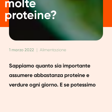
molte
proteine?
1 marzo 2022
|
Alimentazione
Sappiamo quanto sia importante
assumere abbastanza proteine e
verdure ogni giorno. E se potessimo
combinare le due cose? Ci stiamo
chiedendo: quali verdure contengono