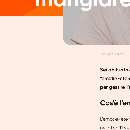
15 luglio 2020
|
Sei abituato/a
"emotie-eten"
per gestire l
Cos'è l'
L'emotie-eten
nel cibo. Ti se