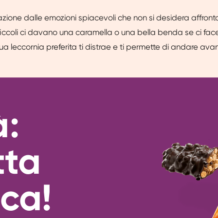
razione dalle emozioni spiacevoli che non si desidera affron
ccoli ci davano una caramella o una bella benda se ci fa
a leccornia preferita ti distrae e ti permette di andare avan
à:
tta
ica!