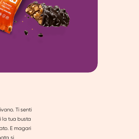
vano. Ti senti
i la tua busta
lato. E magari
nata si