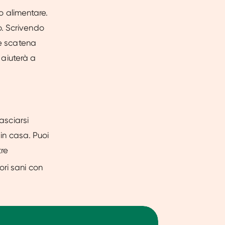
io alimentare.
o. Scrivendo
he scatena
 aiuterà a
asciarsi
 in casa. Puoi
tre
ori sani con