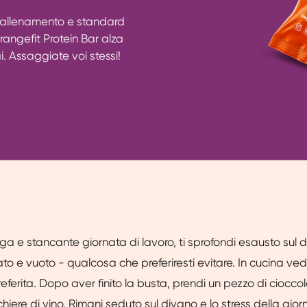
l'allenamento e standard
rangefit Protein Bar alza
ai. Assaggiate voi stessi!
a e stancante giornata di lavoro, ti sprofondi esausto sul di
ato e vuoto - qualcosa che preferiresti evitare. In cucina ved
eferita. Dopo aver finito la busta, prendi un pezzo di ciocco
iere di vino. Rimani seduto sul divano e lo stress della gior