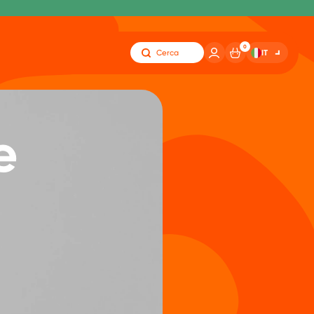
0
IT
Cerca
e