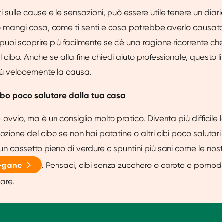
i sulle cause e le sensazioni, può essere utile tenere un diar
 mangi cosa, come ti senti e cosa potrebbe averlo causat
puoi scoprire più facilmente se c'è una ragione ricorrente c
 cibo. Anche se alla fine chiedi aiuto professionale, questo li
iù velocemente la causa.
 cibo poco salutare dalla tua casa
vvio, ma è un consiglio molto pratico. Diventa più difficile l
zione del cibo se non hai patatine o altri cibi poco salutari
n un cassetto pieno di verdure o spuntini più sani come le nos
vegane
. Pensaci, cibi senza zucchero o carote e pomod
are.