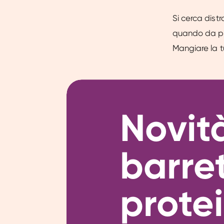
Si cerca dist
quando da pi
Mangiare la tu
Novit
barre
prote