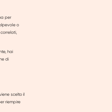
ana per
olpevole o
correlati,
te, hai
ne di
iene scelto il
er riempire