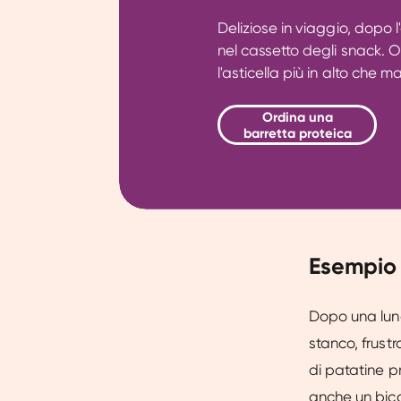
Deliziose in viaggio, dopo 
nel cassetto degli snack. O
l'asticella più in alto che m
Ordina una
barretta proteica
Esempio
Dopo una lung
stanco, frustr
di patatine pr
anche un bicch