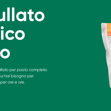
rullato
ico
to
rullato per pasto completo.
 cui hai bisogno per
per ore e ore.