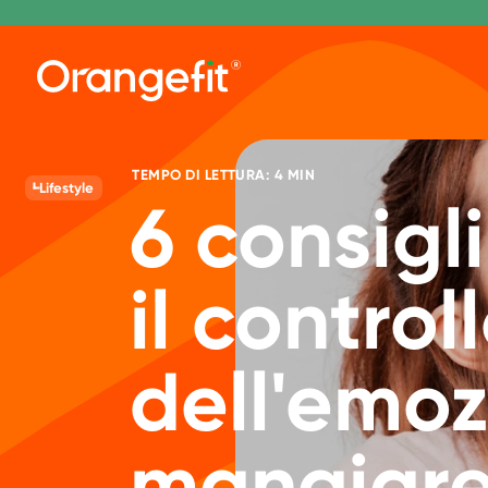
TEMPO DI LETTURA: 4 MIN
Lifestyle
6 consigl
il control
dell'emoz
mangiar