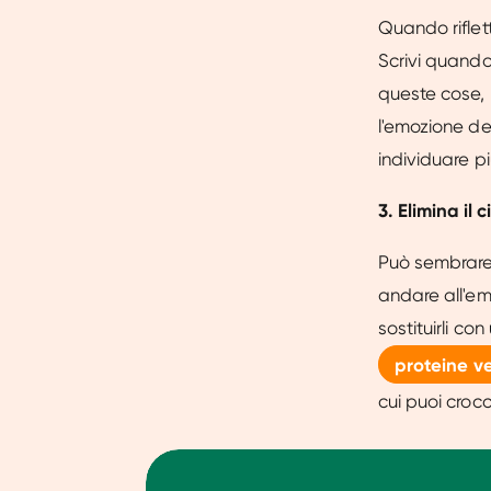
Quando riflett
Scrivi quando
queste cose, 
l'emozione del
individuare p
3. Elimina il
Può sembrare o
andare all'emo
sostituirli co
proteine 
cui puoi crocc