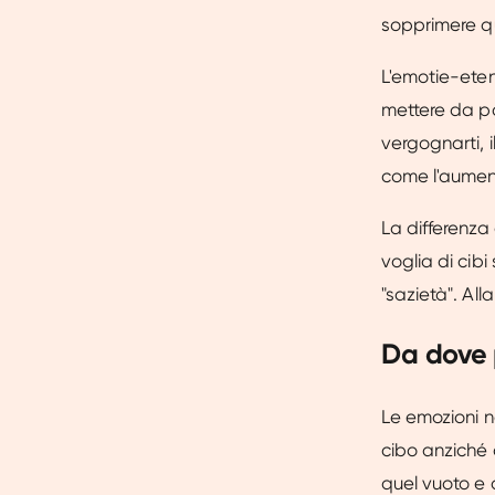
sopprimere que
L'emotie-eten 
mettere da pa
vergognarti, i
come l'aument
La differenza
voglia di cib
"sazietà". All
Da dove 
Le emozioni n
cibo anziché 
quel vuoto e 