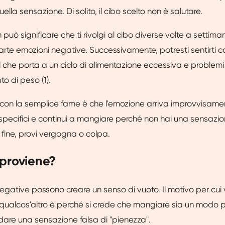
lla sensazione. Di solito, il cibo scelto non è salutare.
può significare che ti rivolgi al cibo diverse volte a settim
rte emozioni negative. Successivamente, potresti sentirti c
l che porta a un ciclo di alimentazione eccessiva e problemi 
o di peso (1).
 con la semplice fame è che l'emozione arriva improvvisamen
i specifici e continui a mangiare perché non hai una sensazio
a fine, provi vergogna o colpa.
proviene?
egative possono creare un senso di vuoto. Il motivo per cui v
qualcos'altro è perché si crede che mangiare sia un modo p
dare una sensazione falsa di "pienezza".