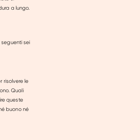
dura a lungo.
i seguenti sei
r risolvere le
ono. Quali
ire queste
 né buono né