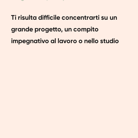
Ti risulta difficile concentrarti su un
grande progetto, un compito
impegnativo al lavoro o nello studio
per un importante esame? Molte volte
vorresti avere una maggiore
concentrazione. Fortunatamente, è
possibile!
Con questi 9 consigli puoi migliorare
la tua concentrazione e completare le
tue attività con soddisfazione.