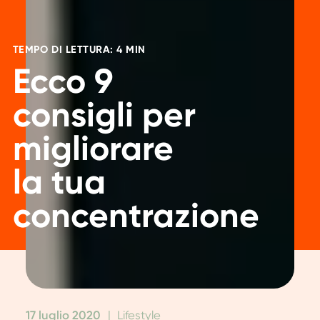
TEMPO DI LETTURA: 4 MIN
Ecco 9
consigli per
migliorare
la tua
concentrazione
17 luglio 2020
|
Lifestyle