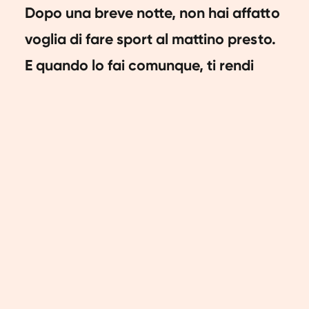
Dopo una breve notte, non hai affatto
voglia di fare sport al mattino presto.
E quando lo fai comunque, ti rendi
presto conto che le tue prestazioni
sono inferiori rispetto al normale. Ma
come mai succede questo? In questo
articolo spieghiamo come funziona.
Importanza di un buon
sonno
Tutti traggono beneficio da una