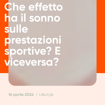
Che effetto
ha il sonno
sulle
prestazioni
sportive? E
viceversa?
16 aprile 2024
|
Lifestyle