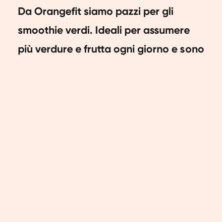
Da Orangefit siamo pazzi per gli
smoothie verdi. Ideali per assumere
più verdure e frutta ogni giorno e sono
anche incredibilmente deliziosi.
Persino i bambini li adorano! Ma
sapevi che gli smoothie migliorano
anche l'assorbimento dei nutrienti? Sì,
hai letto bene! In questo articolo ti
spieghiamo come funziona.
Masticazione vs
frullazione