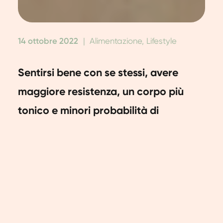
14 ottobre 2022
|
Alimentazione, Lifestyle
Sentirsi bene con se stessi, avere
maggiore resistenza, un corpo più
tonico e minori probabilità di
ammalarsi. Ci sono molte ragioni per
voler perdere peso. Naturalmente,
vorresti liberarti il prima possibile
della pancia o dei "love handles". Ma
quanto è possibile? E cosa è salutare?