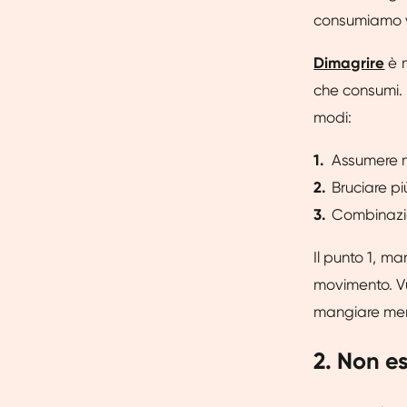
consumiamo v
Dimagrire
è 
che consumi. I
modi:
Assumere 
Bruciare p
Combinazio
Il punto 1, ma
movimento. Vu
mangiare meno
2. Non e