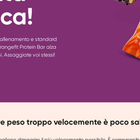
ica!
l'allenamento e standard
rangefit Protein Bar alza
ai. Assaggiate voi stessi!
re peso troppo velocemente è poco sa
gliono dimagrire il più velocemente possibile. È comprensib