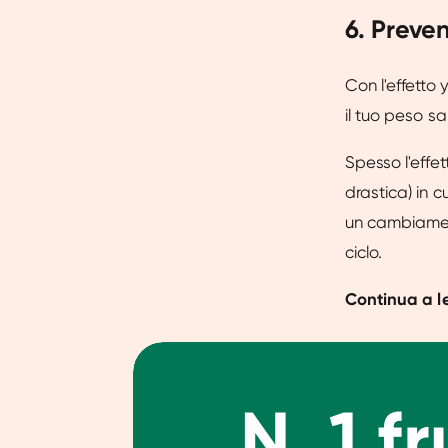
6. Preven
Con l'effetto 
il tuo peso 
Spesso l'effe
drastica) in 
un cambiament
ciclo.
Continua a 
N. 1 f