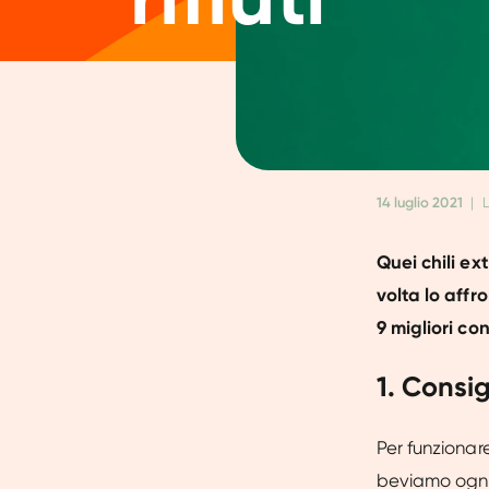
14 luglio 2021
|
L
Quei chili e
volta lo affr
9 migliori co
1. Consi
Per funzionar
beviamo ogni 