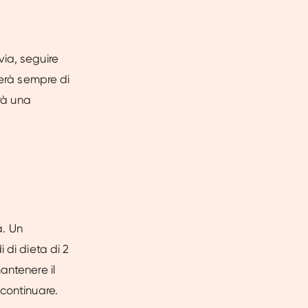
ia, seguire
terà sempre di
erà una
a. Un
 di dieta di 2
antenere il
continuare.