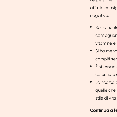
affatto consi
negative:
Solitament
conseguenza
vitamine e 
Si ha meno 
compiti sem
È stressant
carestia e 
La ricerca
quelle che 
stile di vit
Continua a 