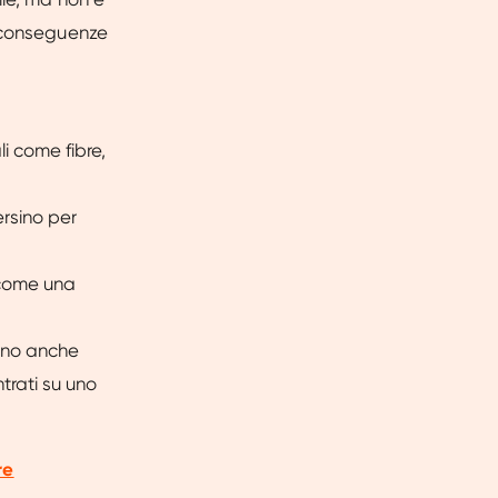
i conseguenze
i come fibre,
ersino per
e come una
ono anche
trati su uno
re