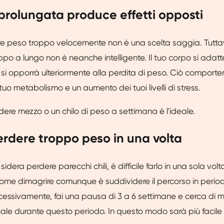
 prolungata produce effetti opposti
re peso troppo velocemente non è una scelta saggia. Tuttav
ppo a lungo non è neanche intelligente. Il tuo corpo si adat
ne si opporrà ulteriormente alla perdita di peso. Ciò comport
tuo metabolismo e un aumento dei tuoi livelli di stress.
dere mezzo o un chilo di peso a settimana è l'ideale.
erdere troppo peso in una volta
dera perdere parecchi chili, è difficile farlo in una sola volt
come dimagrire comunque è suddividere il percorso in periodi
cessivamente, fai una pausa di 3 a 6 settimane e cerca di m
ale durante questo periodo. In questo modo sarà più facile 