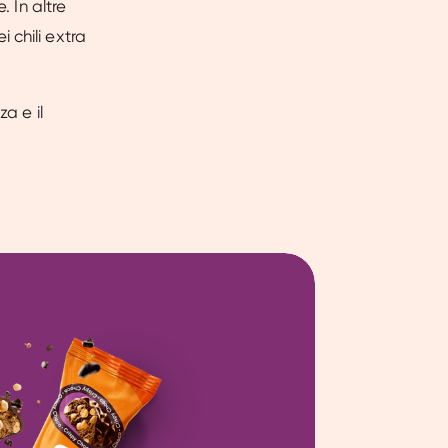
. In altre
 chili extra
a e il