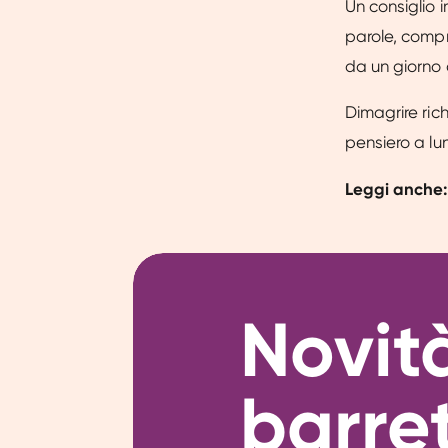
Un consiglio i
parole, compr
da un giorno a
Dimagrire rich
pensiero a lun
Leggi anche
Novit
barre