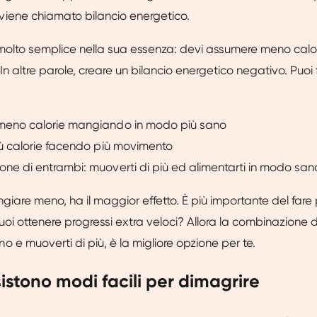
iene chiamato bilancio energetico.
molto semplice nella sua essenza: devi assumere meno calor
n altre parole, creare un bilancio energetico negativo. Puoi f
meno calorie mangiando in modo più sano
iù calorie facendo più movimento
ne di entrambi: muoverti di più ed alimentarti in modo san
ngiare meno, ha il maggior effetto. È più importante del fare 
oi ottenere progressi extra veloci? Allora la combinazione d
 e muoverti di più, è la migliore opzione per te.
sistono modi facili per dimagrire