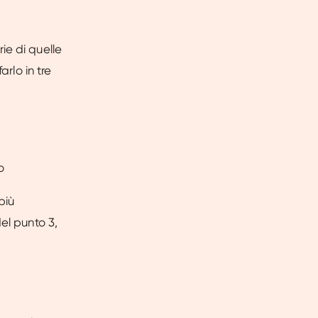
ie di quelle
arlo in tre
o
più
el punto 3,