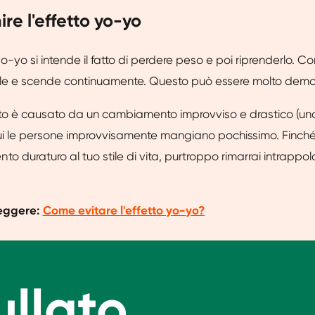
ire l'effetto yo-yo
yo-yo si intende il fatto di perdere peso e poi riprenderlo. 
sale e scende continuamente. Questo può essere molto demo
tto è causato da un cambiamento improvviso e drastico (un
cui le persone improvvisamente mangiano pochissimo. Finch
o duraturo al tuo stile di vita, purtroppo rimarrai intrappol
leggere:
Come evitare l'effetto yo-yo?
rullato