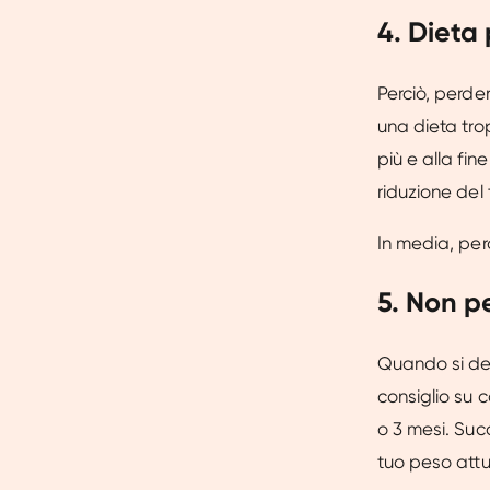
4. Dieta
Perciò, perde
una dieta tro
più e alla fi
riduzione del 
In media, per
5. Non p
Quando si desi
consiglio su 
o 3 mesi. Suc
tuo peso attu