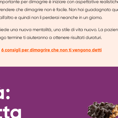
mportante per dimagrire è iniziare con aspettative realistiche
endere che dimagrire non è facile. Non hai guadagnato quei
ll'altro e quindi non li perderai neanche in un giorno.
iede una nuova mentalità, uno stile di vita nuovo. La pazienz
go termine ti aiuteranno a ottenere risultati duraturi.
:
6 consigli per dimagrire che non ti vengono detti
à:
tta