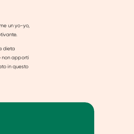
Come un yo-yo,
tivante.
a dieta
é non apporti
ato in questo