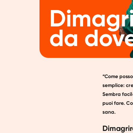
Dimagri
da dove
“Come posso 
semplice: cre
Sembra facil
puoi fare. Co
sana.
Dimagrire