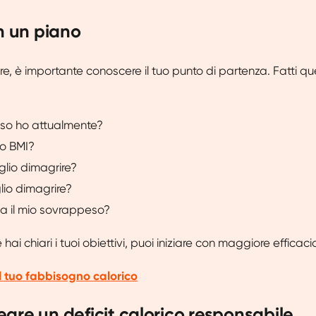
on un piano
are, è importante conoscere il tuo punto di partenza. Fatti q
so ho attualmente?
io BMI?
lio dimagrire?
lio dimagrire?
 il mio sovrappeso?
hai chiari i tuoi obiettivi, puoi iniziare con maggiore efficaci
Il tuo fabbisogno calorico
are un deficit calorico responsabile