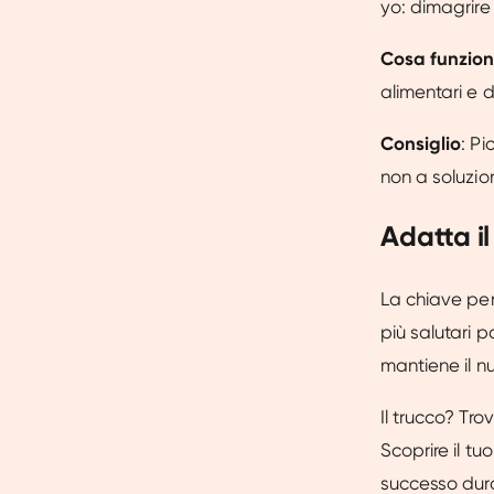
yo: dimagrire
Cosa funzio
alimentari e 
Consiglio
: Pi
non a soluzion
Adatta il 
La chiave per 
più salutari p
mantiene il n
Il trucco? Tr
Scoprire il tu
successo durat