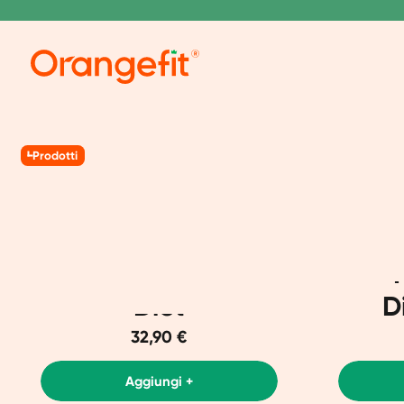
Prodotti
Diet
D
32,90 €
Aggiungi +