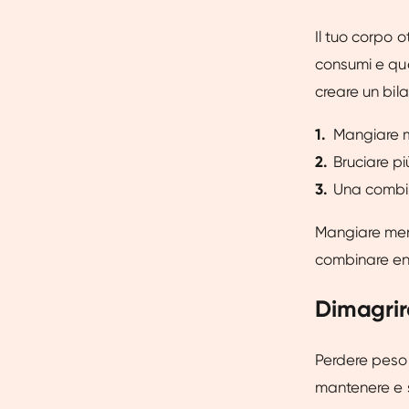
Il tuo corpo o
consumi e que
creare un bila
Mangiare 
Bruciare più
Una combi
Mangiare meno
combinare entr
Dimagrir
Perdere peso 
mantenere e sp