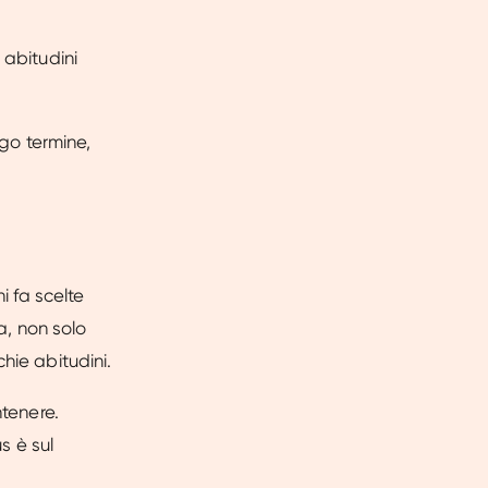
 abitudini
ngo termine,
i fa scelte
a, non solo
hie abitudini.
ntenere.
s è sul