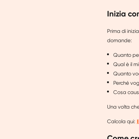
Inizia c
Prima di inizi
domande:
Quanto pe
Qual è il m
Quanto vog
Perché vog
Cosa causa
Una volta che 
Calcola qui:
Come cre