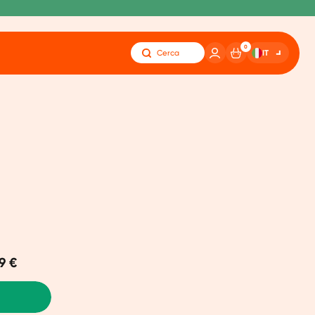
0
IT
Cerca
9 €