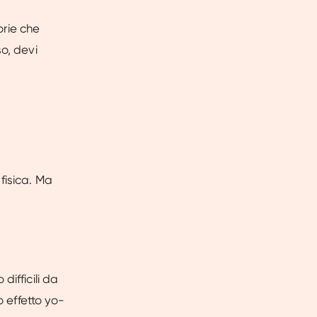
orie che
o, devi
fisica. Ma
ifficili da
o effetto yo-