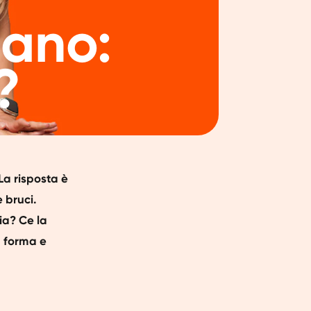
sano:
?
a risposta è
 bruci.
ia? Ce la
n forma e