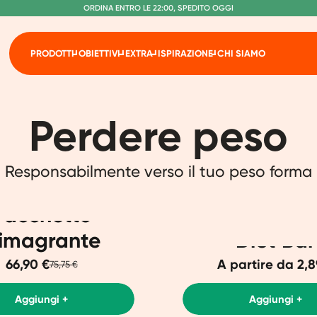
S
O
PEDIZIONE GRATUITA A PARTIRE DA €60
RDINA ENTRO LE 22:00, SPEDITO OGGI
SENZA LATTOSIO E SUCRALOSIO
PRODOTTI
OBIETTIVI
EXTRA
ISPIRAZIONE
CHI SIAMO
Perdere peso
Responsabilmente verso il tuo peso forma
Pacchetto
imagrante
Diet Bar
66,90 €
A partire da 2,8
75,75 €
Aggiungi +
Aggiungi +