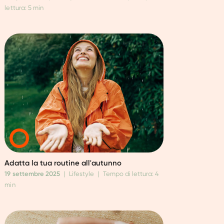
lettura: 5 min
Adatta la tua routine all'autunno
19 settembre 2025
|
Lifestyle
|
Tempo di lettura: 4
min