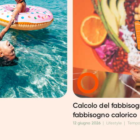
Calcolo del fabbisog
fabbisogno calorico
12 giugno 2026
|
Lifestyle
|
Tempo 