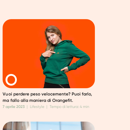
Vuoi perdere peso velocemente? Puoi farlo,
ma fallo alla maniera di Orangefit.
7 aprile 2023
|
Lifestyle
|
Tempo di lettura: 4 min