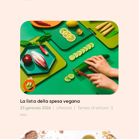
La lista della spesa vegana
23 gennaio 2026
|
Lifestyle
|
Tempo di lettura : 3
min