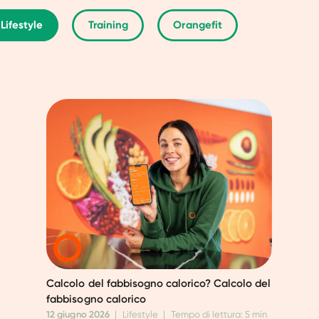
Lifestyle
Training
Orangefit
Calcolo del fabbisogno calorico? Calcolo del
fabbisogno calorico
12 giugno 2026
|
Lifestyle
|
Tempo di lettura: 5 min