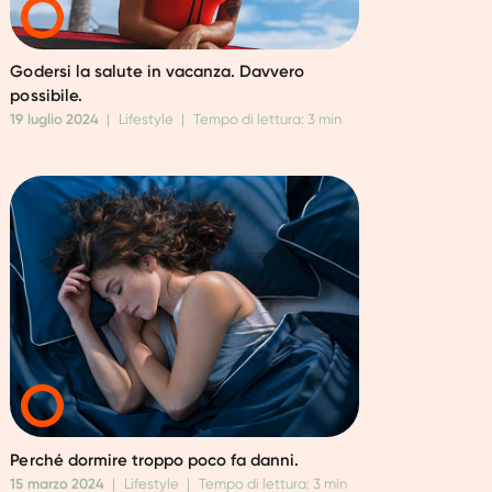
Godersi la salute in vacanza. Davvero
possibile.
19 luglio 2024
|
Lifestyle
|
Tempo di lettura: 3 min
Perché dormire troppo poco fa danni.
15 marzo 2024
|
Lifestyle
|
Tempo di lettura: 3 min