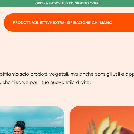
S
O
PEDIZIONE GRATUITA A PARTIRE DA €60
RDINA ENTRO LE 22:00, SPEDITO OGGI
SENZA LATTOSIO E SUCRALOSIO
PRODOTTI
OBIETTIVI
EXTRA
ISPIRAZIONE
CHI SIAMO
n offriamo solo prodotti vegetali, ma anche consigli utili e
 che ti serve per il tuo nuovo stile di vita.